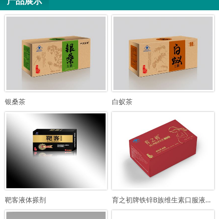
产品展示
银桑茶
白蚁茶
靶客液体搽剂
育之初牌铁锌B族维生素口服液（孕…